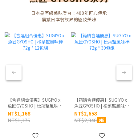
日本皇室級美味登台！400年匠心傳承
震撼日本餐飲界的極致美味
【含運組合優惠】SUGIYO x
【箱購含運優惠】SUGIYO x
魚匠GYOSHO | 松葉蟹風味棒
魚匠GYOSHO | 松葉蟹風味棒
72g * 12包組
72g * 30包組
NT$1,168
NT$2,658
NT$1,176
NT$2,940
9折