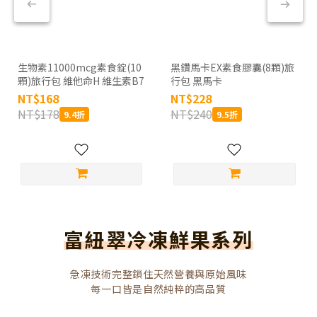
生物素11000mcg素食錠(10
黑鑽馬卡EX素食膠囊(8顆)旅
顆)旅行包 維他命H 維生素B7
行包 黑馬卡
NT$168
NT$228
NT$178
NT$240
9.4折
9.5折
富紐翠冷凍鮮果系列
急凍技術完整鎖住天然營養與原始風味
每一口皆是自然純粹的高品質