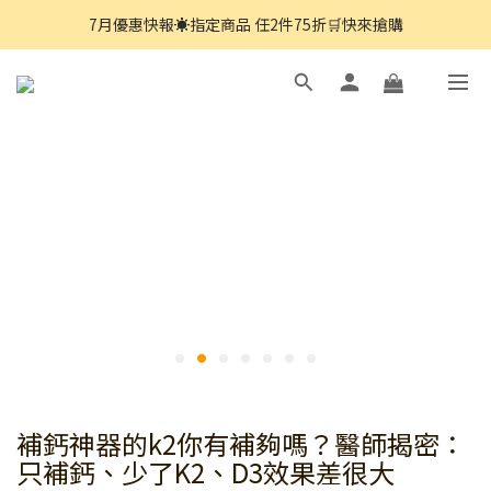
7月優惠快報☀️指定商品 任2件75折🛒快來搶購
8月優惠快報☀️指定商品 買一送一 🛒 快來搶購
8月優惠快報☀️指定商品 買一送一 🛒 快來搶購
補鈣神器的k2你有補夠嗎？醫師揭密：
只補鈣、少了K2、D3效果差很大