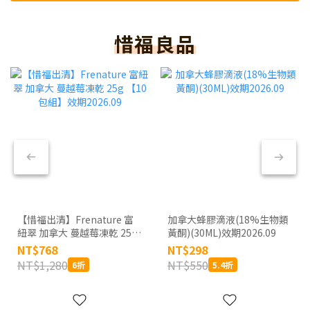
惜福良品
【惜福出清】Frenature 富
加拿大蜂膠滴液(18%生物類
紐翠 加拿大 蔓越莓凍乾 25g
黃酮)(30ML)效期2026.09
【10包組】效期2026.09
NT$768
NT$298
NT$1,280
NT$550
6折
5.4折