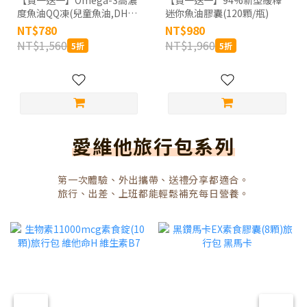
【買一送一】Omega-3高濃
【買一送一】94%新型緩釋
度魚油QQ凍(兒童魚油,DHA,
迷你魚油膠囊(120顆/瓶)
挪威Concordix專利,好吸收,
NT$780
NT$980
無魚腥味) 30顆_共2盒/60天
NT$1,560
NT$1,960
5折
5折
份
愛維他旅行包系列
第一次體驗、外出攜帶、送禮分享都適合。
旅行、出差、上班都能輕鬆補充每日營養。