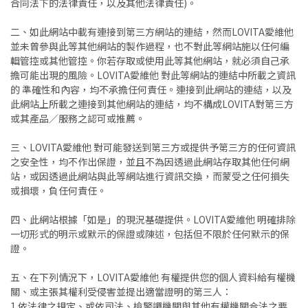
合同法下的法律責任，以及其他法律責任)。
二、如此網站中載有連接到第三方網站的連結，然而LOVITA愛維他
並未曾參與此等其他網站的製作過程，也不對此等網站施以任何編
輯管控或其他管控。你若存取或使用此等其他網站，就必須自己承
擔可能出現的風險。LOVITA愛維他 對此等網站的連結中所載之資訊
的 準確性和內容，均不承擔任何責任。連接到此網站的連結，以及
此網站上所載之連接到其他網站的連結，均不構成LOVITA對第三方
或其產品／服務之認可或推薦。
三、LOVITA愛維他 對可能發送到第三方或提供予第三方的任何資訊
之安全性，均不作出保證，並且不為因透過此網站存取其他任何網
站，或因透過此網站與此等網站進行資訊交換，而蒙受之任何損失
或損壞，負任何責任。
四、此網站根據「如是」的現況基礎提供。LOVITA愛維他 明確排除
一切形式的明示或默示的保證或陳述，包括但不限於任何默示的保
證。
五、在下列情況下，LOVITA愛維他 有權提供您的個人資料給有權機
關、或主張其權利受侵害並提出適當證明的第三人：
1.依法律之規定、或依司法、檢警調機關與其他有權機關合法之要