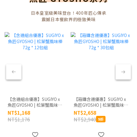
日本皇室級美味登台！400年匠心傳承
震撼日本餐飲界的極致美味
【含運組合優惠】SUGIYO x
【箱購含運優惠】SUGIYO x
魚匠GYOSHO | 松葉蟹風味棒
魚匠GYOSHO | 松葉蟹風味棒
72g * 12包組
72g * 30包組
NT$1,168
NT$2,658
NT$1,176
NT$2,940
9折