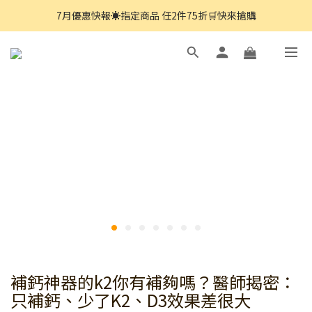
7月優惠快報☀️指定商品 任2件75折🛒快來搶購
8月優惠快報☀️指定商品 買一送一 🛒 快來搶購
8月優惠快報☀️指定商品 買一送一 🛒 快來搶購
補鈣神器的k2你有補夠嗎？醫師揭密：
只補鈣、少了K2、D3效果差很大