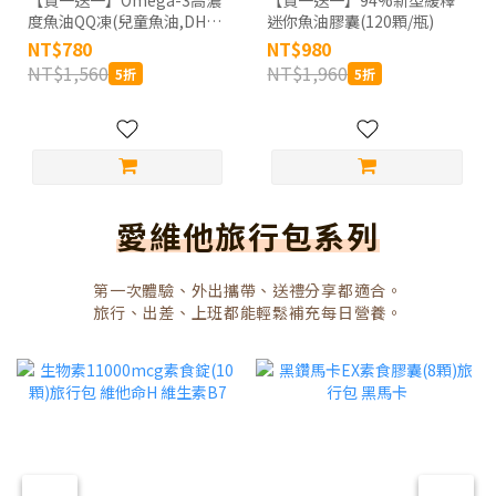
【買一送一】Omega-3高濃
【買一送一】94%新型緩釋
度魚油QQ凍(兒童魚油,DHA,
迷你魚油膠囊(120顆/瓶)
挪威Concordix專利,好吸收,
NT$780
NT$980
無魚腥味) 30顆_共2盒/60天
NT$1,560
NT$1,960
5折
5折
份
愛維他旅行包系列
第一次體驗、外出攜帶、送禮分享都適合。
旅行、出差、上班都能輕鬆補充每日營養。