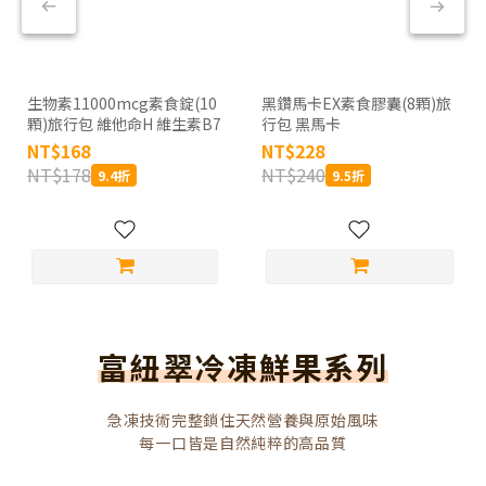
生物素11000mcg素食錠(10
黑鑽馬卡EX素食膠囊(8顆)旅
顆)旅行包 維他命H 維生素B7
行包 黑馬卡
NT$168
NT$228
NT$178
NT$240
9.4折
9.5折
富紐翠冷凍鮮果系列
急凍技術完整鎖住天然營養與原始風味
每一口皆是自然純粹的高品質