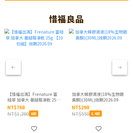
惜福良品
【惜福出清】Frenature 富
加拿大蜂膠滴液(18%生物類
紐翠 加拿大 蔓越莓凍乾 25g
黃酮)(30ML)效期2026.09
【10包組】效期2026.09
NT$768
NT$298
NT$1,280
NT$550
6折
5.4折