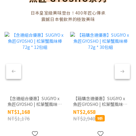
日本皇室級美味登台！400年匠心傳承
震撼日本餐飲界的極致美味
【含運組合優惠】SUGIYO x
【箱購含運優惠】SUGIYO x
魚匠GYOSHO | 松葉蟹風味棒
魚匠GYOSHO | 松葉蟹風味棒
72g * 12包組
72g * 30包組
NT$1,168
NT$2,658
NT$1,176
NT$2,940
9折