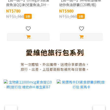
【買一送一】Omega-3高濃
【買一送一】94%新型緩釋
度魚油QQ凍(兒童魚油,DHA,
迷你魚油膠囊(120顆/瓶)
挪威Concordix專利,好吸收,
NT$780
NT$980
無魚腥味) 30顆_共2盒/60天
NT$1,560
NT$1,960
5折
5折
份
愛維他旅行包系列
第一次體驗、外出攜帶、送禮分享都適合。
旅行、出差、上班都能輕鬆補充每日營養。