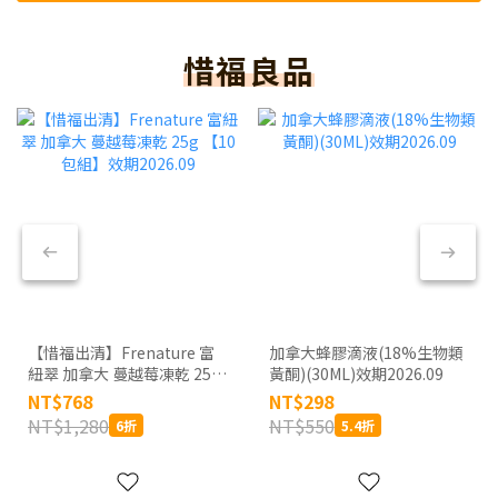
惜福良品
【惜福出清】Frenature 富
加拿大蜂膠滴液(18%生物類
紐翠 加拿大 蔓越莓凍乾 25g
黃酮)(30ML)效期2026.09
【10包組】效期2026.09
NT$768
NT$298
NT$1,280
NT$550
6折
5.4折