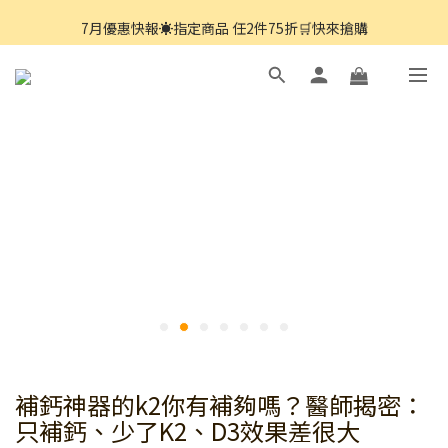
7月優惠快報☀️指定商品 任2件75折🛒快來搶購
8月優惠快報☀️指定商品 買一送一 🛒 快來搶購
8月優惠快報☀️指定商品 買一送一 🛒 快來搶購
補鈣神器的k2你有補夠嗎？醫師揭密：
只補鈣、少了K2、D3效果差很大