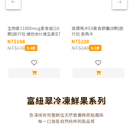
生物素11000mcg素食錠(10
黑鑽馬卡EX素食膠囊(8顆)旅
顆)旅行包 維他命H 維生素B7
行包 黑馬卡
NT$168
NT$228
NT$178
NT$240
9.4折
9.5折
富紐翠冷凍鮮果系列
急凍技術完整鎖住天然營養與原始風味
每一口皆是自然純粹的高品質