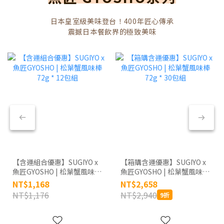
日本皇室級美味登台！400年匠心傳承
震撼日本餐飲界的極致美味
【含運組合優惠】SUGIYO x
【箱購含運優惠】SUGIYO x
魚匠GYOSHO | 松葉蟹風味棒
魚匠GYOSHO | 松葉蟹風味棒
72g * 12包組
72g * 30包組
NT$1,168
NT$2,658
NT$1,176
NT$2,940
9折