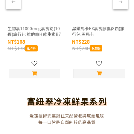
生物素11000mcg素食錠(10
黑鑽馬卡EX素食膠囊(8顆)旅
顆)旅行包 維他命H 維生素B7
行包 黑馬卡
NT$168
NT$228
NT$178
NT$240
9.4折
9.5折
富紐翠冷凍鮮果系列
急凍技術完整鎖住天然營養與原始風味
每一口皆是自然純粹的高品質