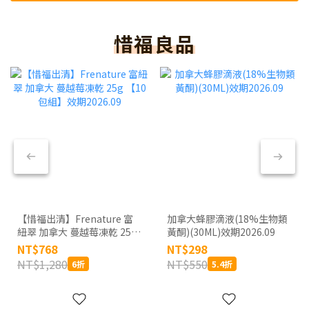
惜福良品
【惜福出清】Frenature 富
加拿大蜂膠滴液(18%生物類
紐翠 加拿大 蔓越莓凍乾 25g
黃酮)(30ML)效期2026.09
【10包組】效期2026.09
NT$768
NT$298
NT$1,280
NT$550
6折
5.4折