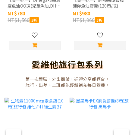
【買一送一】Omega-3高濃
【買一送一】94%新型緩釋
度魚油QQ凍(兒童魚油,DHA,
迷你魚油膠囊(120顆/瓶)
挪威Concordix專利,好吸收,
NT$780
NT$980
無魚腥味) 30顆_共2盒/60天
NT$1,560
NT$1,960
5折
5折
份
愛維他旅行包系列
第一次體驗、外出攜帶、送禮分享都適合。
旅行、出差、上班都能輕鬆補充每日營養。