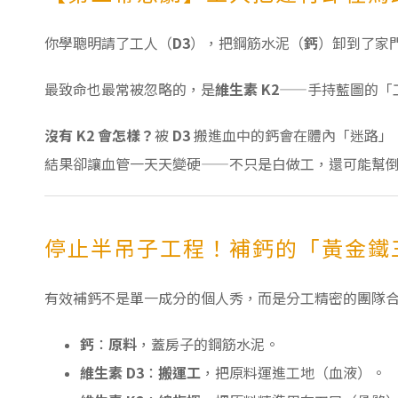
你學聰明請了工人（
D3
），把鋼筋水泥（
鈣
）卸到了家
最致命也最常被忽略的，是
維生素 K2
——手持藍圖的「
沒有 K2 會怎樣？
被
D3
搬進血中的鈣會在體內「迷路」
結果卻讓血管一天天變硬——不只是白做工，還可能幫
停止半吊子工程！補鈣的「黃金鐵
有效補鈣不是單一成分的個人秀，而是分工精密的團隊
鈣
：
原料
，蓋房子的鋼筋水泥。
維生素 D3
：
搬運工
，把原料運進工地（血液）。