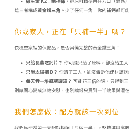
維生素 K2
：
總指揮
，把原料精準用在刀口（骨骼
這三者構成
黃金鐵三角
。少了任何一角，你的補鈣都可
你或家人，正在「只補一半」嗎？
快檢查家裡的保健品，是否具備完整的黃金鐵三角：
只給長輩吃鈣片？
你可能只給了原料，卻沒給工人
只曬太陽補 D？
你請了工人，卻沒告訴他建材該送
每天吞一堆瓶瓶罐罐？
可能花三倍的錢，只得到三
別讓關心變成無效安慰，也別讓錢只買到一半效果與潛
我們怎麼做：配方就該一次到位
我們從研發第一天起就拒絕「只做一半」。堅持選用高