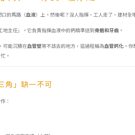
門口的馬路（
血液
）上。然後呢？沒人指揮，工人走了，建材全
工地主任」。它負責指揮血液中的鈣精準送到
骨骼和牙齒
。
，可能沉積在
血管壁
等不該去的地方，這過程稱為
血管鈣化
。你
倒忙。
三角」缺一不可
合作：