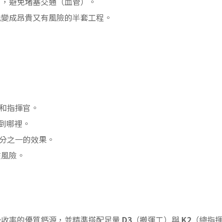
），避免堵塞交通（血管）。
能變成昂貴又有風險的半套工程。
和指揮官。
到哪裡。
分之一的效果。
在風險。
吸收率的優質鈣源，並精準搭配足量
D3
（搬運工）與
K2
（總指