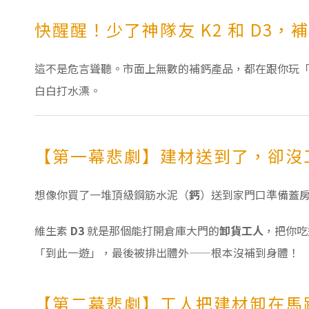
快醒醒！少了神隊友 K2 和 D3
這不是危言聳聽。市面上無數的補鈣產品，都在跟你玩
白白打水漂。
【第一幕悲劇】建材送到了，卻沒工
想像你買了一堆頂級鋼筋水泥（
鈣
）送到家門口準備蓋
維生素
D3
就是那個能打開倉庫大門的
卸貨工人
，把你吃
「到此一遊」，最後被排出體外——根本沒補到身體！
【第二幕悲劇】工人把建材卸在馬路中