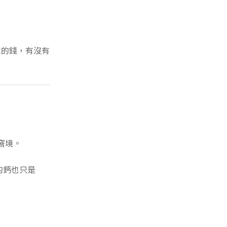
來的錢，有沒有
窘境。
的鈣也只是