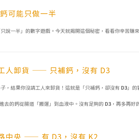
，補鈣可能只做一半
「只說一半」的數字遊戲。今天就揭開這個秘密，看看你辛苦賺
人卸貨 —— 只補鈣，沒有 D3
房子，結果你沒請工人來卸貨！這就是「只補鈣，卻沒有
D3
」的
進去的鈣從腸道「搬運」到血液中。沒有足夠的
D3
，再多再好
央 —— 有 D3，沒有 K2